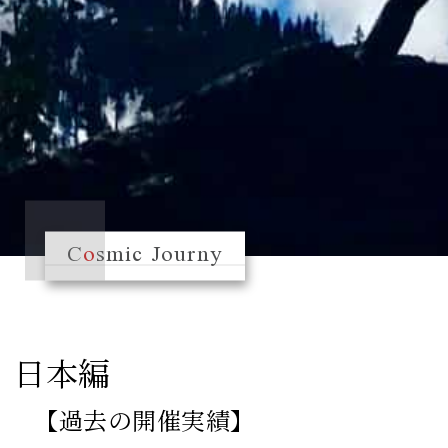
C
o
smic Journy
日本編
【過去の開催実績】