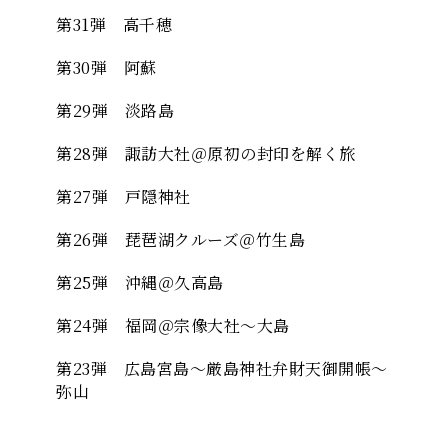
第31弾 高千穂
第30弾 阿蘇
第29弾 淡路島​
第28弾 諏訪大社＠原初の封印を解く旅
第27弾 戸隠神社
第26弾 琵琶湖クルーズ＠竹生島
第25弾 沖縄＠久高島
第24弾 福岡＠宗像大社～大島
第23弾 広島宮島〜厳島神社弁財天御開帳～
弥山
第22弾 広島宮島〜厳島神社～弥山