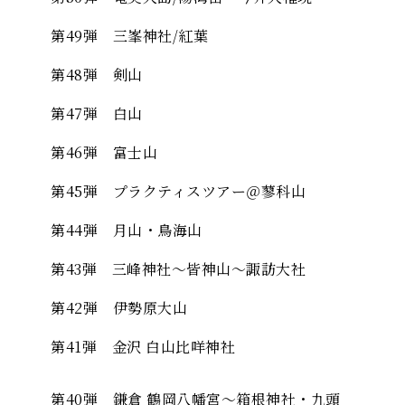
第49弾 三峯神社/紅葉
第48弾 剣山
第47弾 白山
第46弾 富士山
第45弾 プラクティスツアー＠蓼科山
第44弾 月山・鳥海山
第43弾 三峰神社〜皆神山〜諏訪大社
第42弾 伊勢原大山
第41弾 金沢 白山比咩神社
第40弾 鎌倉 鶴岡八幡宮〜箱根神社・九頭