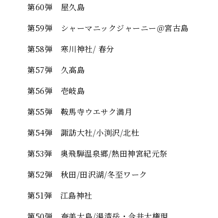
第60弾 屋久島
第59弾 シャーマニックジャーニー＠宮古島
第58弾 寒川神社/ 春分
第57弾 久高島
第56弾 壱岐島
第55弾 鞍馬寺ウエサク満月
第54弾 諏訪大社/小渕沢/北杜
第53弾 奥飛騨温泉郷/熱田神宮紀元祭
第52弾 秋田/田沢湖/冬至ワーク
第51弾 江島神社
第50弾 奄美大島/湯湾岳・今井大権現