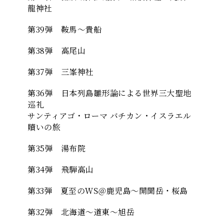
龍神社
第39弾 鞍馬〜貴船
第38弾 高尾山
第37弾 三峯神社
第36弾 日本列島雛形論による世界三大聖地
巡礼
サンティアゴ・ローマ バチカン・イスラエル
贖いの旅
第35弾 湯布院
第34弾 飛騨高山
第33弾 夏至のWS＠鹿児島〜開聞岳・桜島
第32弾 北海道〜道東〜旭岳